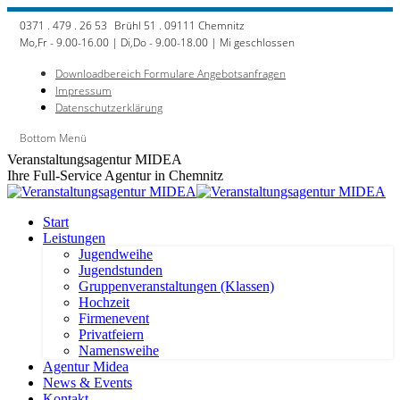
Zum
0371 . 479 . 26 53
Brühl 51 . 09111 Chemnitz
Inhalt
Mo,Fr - 9.00-16.00 | Di,Do - 9.00-18.00 | Mi geschlossen
springen
Downloadbereich Formulare Angebotsanfragen
Impressum
Datenschutzerklärung
Bottom Menü
Facebook
Veranstaltungsagentur MIDEA
page
Ihre Full-Service Agentur in Chemnitz
opens
in
new
Start
window
Leistungen
Jugendweihe
Jugendstunden
Gruppenveranstaltungen (Klassen)
Hochzeit
Firmenevent
Privatfeiern
Namensweihe
Agentur Midea
News & Events
Kontakt