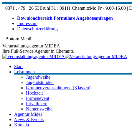
Zum
0371 . 479 . 26 53
Brühl 51 . 09111 Chemnitz
Mo,Fr - 9.00-16.00 | D
Inhalt
springen
Downloadbereich Formulare Angebotsanfragen
Impressum
Datenschutzerklärung
Bottom Menü
Facebook
Veranstaltungsagentur MIDEA
page
Ihre Full-Service Agentur in Chemnitz
opens
in
new
Start
window
Leistungen
Jugendweihe
Jugendstunden
Gruppenveranstaltungen (Klassen)
Hochzeit
Firmenevent
Privatfeiern
Namensweihe
Agentur Midea
News & Events
Kontakt