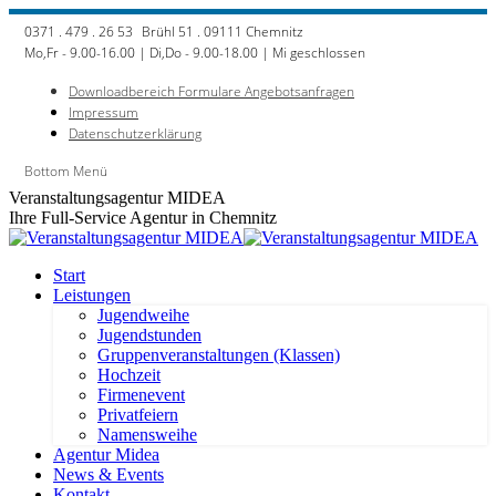
Zum
0371 . 479 . 26 53
Brühl 51 . 09111 Chemnitz
Inhalt
Mo,Fr - 9.00-16.00 | Di,Do - 9.00-18.00 | Mi geschlossen
springen
Downloadbereich Formulare Angebotsanfragen
Impressum
Datenschutzerklärung
Bottom Menü
Facebook
Veranstaltungsagentur MIDEA
page
Ihre Full-Service Agentur in Chemnitz
opens
in
new
Start
window
Leistungen
Jugendweihe
Jugendstunden
Gruppenveranstaltungen (Klassen)
Hochzeit
Firmenevent
Privatfeiern
Namensweihe
Agentur Midea
News & Events
Kontakt