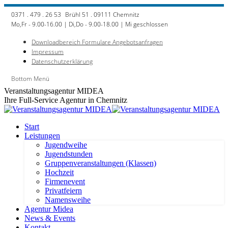
Zum
0371 . 479 . 26 53
Brühl 51 . 09111 Chemnitz
Inhalt
Mo,Fr - 9.00-16.00 | Di,Do - 9.00-18.00 | Mi geschlossen
springen
Downloadbereich Formulare Angebotsanfragen
Impressum
Datenschutzerklärung
Bottom Menü
Facebook
Veranstaltungsagentur MIDEA
page
Ihre Full-Service Agentur in Chemnitz
opens
in
new
Start
window
Leistungen
Jugendweihe
Jugendstunden
Gruppenveranstaltungen (Klassen)
Hochzeit
Firmenevent
Privatfeiern
Namensweihe
Agentur Midea
News & Events
Kontakt