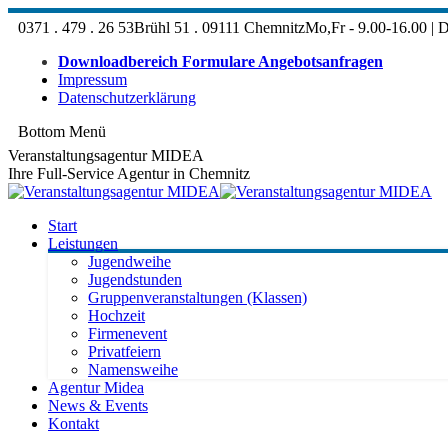
Zum
0371 . 479 . 26 53
Brühl 51 . 09111 Chemnitz
Mo,Fr - 9.00-16.00 | D
Inhalt
springen
Downloadbereich Formulare Angebotsanfragen
Impressum
Datenschutzerklärung
Bottom Menü
Facebook
Veranstaltungsagentur MIDEA
page
Ihre Full-Service Agentur in Chemnitz
opens
in
new
Start
window
Leistungen
Jugendweihe
Jugendstunden
Gruppenveranstaltungen (Klassen)
Hochzeit
Firmenevent
Privatfeiern
Namensweihe
Agentur Midea
News & Events
Kontakt