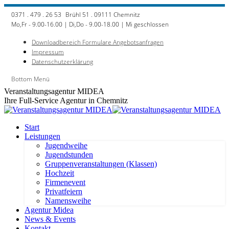
Zum
0371 . 479 . 26 53
Brühl 51 . 09111 Chemnitz
Inhalt
Mo,Fr - 9.00-16.00 | Di,Do - 9.00-18.00 | Mi geschlossen
springen
Downloadbereich Formulare Angebotsanfragen
Impressum
Datenschutzerklärung
Bottom Menü
Facebook
Veranstaltungsagentur MIDEA
page
Ihre Full-Service Agentur in Chemnitz
opens
in
new
Start
window
Leistungen
Jugendweihe
Jugendstunden
Gruppenveranstaltungen (Klassen)
Hochzeit
Firmenevent
Privatfeiern
Namensweihe
Agentur Midea
News & Events
Kontakt